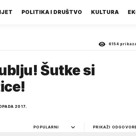
IJET
POLITIKA I DRUŠTVO
KULTURA
EK
6154
prikaz
ublju! Šutke si
ice!
OPADA 2017.
POPULARNI
PRIKAŽI ODGOVOR