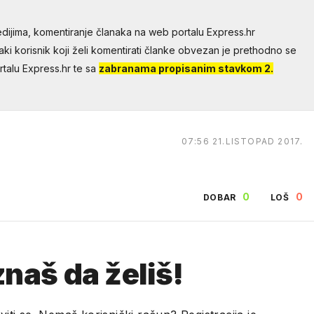
dijima, komentiranje članaka na web portalu Express.hr
aki korisnik koji želi komentirati članke obvezan je prethodno se
talu Express.hr te sa
zabranama propisanim stavkom 2.
07:56 21.LISTOPAD 2017.
0
0
DOBAR
LOŠ
naš da želiš!