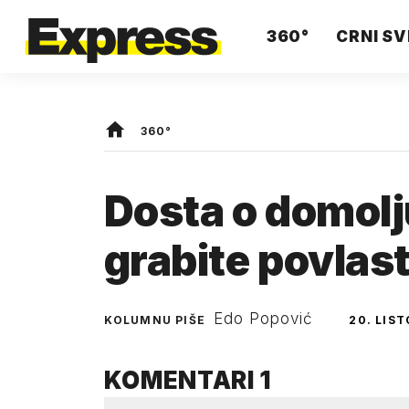
360°
CRNI SV
360°
Dosta o domolj
grabite povlast
Edo Popović
KOLUMNU PIŠE
20. LIST
KOMENTARI
1