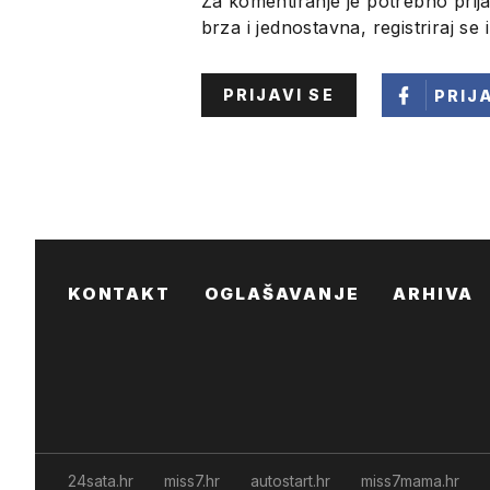
Za komentiranje je potrebno prija
brza i jednostavna, registriraj se 
PRIJAVI SE
PRIJ
KONTAKT
OGLAŠAVANJE
ARHIVA
24sata.hr
miss7.hr
autostart.hr
miss7mama.hr