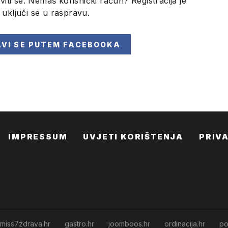
viti se. Nemaš korisnički račun? Registracija je
i uključi se u raspravu.
AVI SE
PUTEM FACEBOOKA
IMPRESSUM
UVJETI KORIŠTENJA
PRIV
miss7zdrava.hr
gastro.hr
joomboos.hr
ordinacija.hr
po