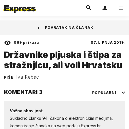
POVRATAK NA ČLANAK
969
prikaza
07. LIPNJA 2019.
Državnike pljuska i štipa za
stražnjicu, ali voli Hrvatsku
Iva Rebac
PIŠE
KOMENTARI
3
POPULARNI
Važna obavijest
Sukladno članku 94. Zakona o elektroničkim medijima,
komentiranje članaka na web portalu Express.hr