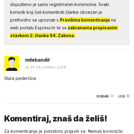
dopušteno je samo registriranim korisnicima. Svaki
korisnik koji želi komentirati članke obvezan je
prethodno se upoznati s
Pravilima komentiranja
na
web portalu Express.hr te sa
zabranama propisanim
stavkom 2. članka 94. Zakona.
milebandit
16:21 08.LIPANJ 2019.
Stara pederčina
0
0
DOBAR
LOŠ
Komentiraj, znaš da želiš!
Za komentiranje je potrebno prijaviti se. Nemaš korisnički