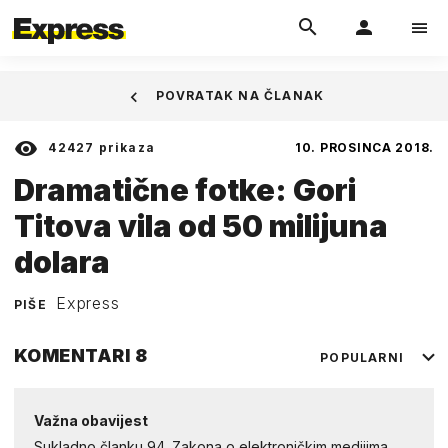
POVRATAK NA ČLANAK
42427
prikaza
10. PROSINCA 2018.
Dramatične fotke: Gori
Titova vila od 50 milijuna
dolara
Express
PIŠE
KOMENTARI
8
POPULARNI
Važna obavijest
Sukladno članku 94. Zakona o elektroničkim medijima,