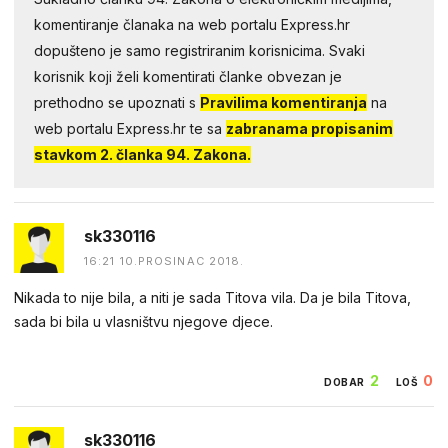
komentiranje članaka na web portalu Express.hr
dopušteno je samo registriranim korisnicima. Svaki
korisnik koji želi komentirati članke obvezan je
prethodno se upoznati s
Pravilima komentiranja
na
web portalu Express.hr te sa
zabranama propisanim
stavkom 2. članka 94. Zakona.
sk330116
16:21 10.PROSINAC 2018.
Nikada to nije bila, a niti je sada Titova vila. Da je bila Titova,
sada bi bila u vlasništvu njegove djece.
2
0
DOBAR
LOŠ
sk330116