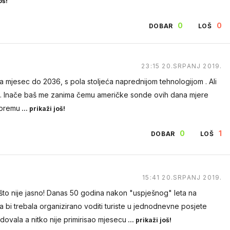
oš!
0
0
DOBAR
LOŠ
0
0
DOBAR
LOŠ
17:44 21.SRPANJ 2019.
23:15 20.SRPANJ 2019.
k
 na mjesec do 2036, s pola stoljeća naprednijom tehnologijom . Ali
0
0
DOBAR
LOŠ
rusi. Inače baš me zanima čemu američke sonde ovih dana mjere
ipremu
... prikaži još!
0
1
DOBAR
LOŠ
17:45 21.SRPANJ 2019.
15:41 20.SRPANJ 2019.
ešto nije jasno! Danas 50 godina nakon "uspješnog" leta na
ca bi trebala organizirano voditi turiste u jednodnevne posjete
0
0
DOBAR
LOŠ
dovala a nitko nije primirisao mjesecu
... prikaži još!