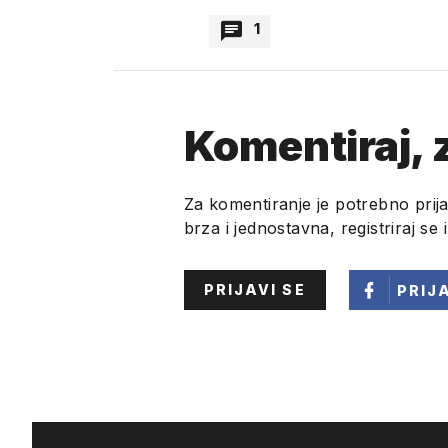
1
Zoks
Komentiraj, z
Zato sto nema potrebe, svr
je preskup i preriskantan 
visestruko skuplje nego sl
Za komentiranje je potrebno prija
brza i jednostavna, registriraj se 
PRIJAVI SE
PRIJ