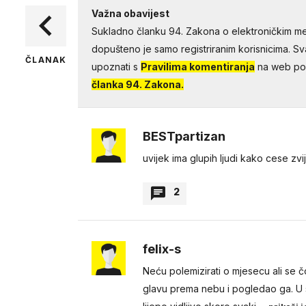
Važna obavijest
Sukladno članku 94. Zakona o elektroničkim me
dopušteno je samo registriranim korisnicima. Sv
ČLANAK
upoznati s
Pravilima komentiranja
na web por
članka 94. Zakona.
BESTpartizan
uvijek ima glupih ljudi kako cese zv
2
Potrčalo
felix-s
Kad si u dubokom bunaru 
Neću polemizirati o mjesecu ali se č
Pod uvjetom da ih baš ima
glavu prema nebu i pogledao ga. U s