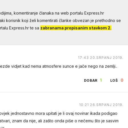
dijima, komentiranje članaka na web portalu Express.hr
aki korisnik koji želi komentirati članke obvezan je prethodno se
talu Express.hr te sa
zabranama propisanim stavkom 2.
17:43 20.SRPANJ 2019.
ijezde vidjet kad nema atmosfere sunce e jače nego na zemlji..
1
0
DOBAR
LOŠ
17:37 21.SRPANJ 2019.
10:21 26.SRPANJ 2019.
preko 10m pa iako je sunčan dan na nebu ćeš vidjeti zvijezde.
ovjek jednostavno mora upitati je li ovaj novinar ikada podigao
 taj čas iznad bunara.
tvari, znam da nije, ali zašto onda piše o nečemu što je sasvim