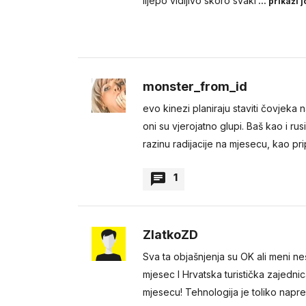
lijepo vidljivo skoro svaki
... prikaži j
BESTpartizan
monster_from_id
sumnjam samo kad je mra
evo kinezi planiraju staviti čovjeka
oni su vjerojatno glupi. Baš kao i 
razinu radijacije na mjesecu, kao pr
1
BESTpartizan
ZlatkoZD
idu ljudi na mjesec 2024
Sva ta objašnjenja su OK ali meni n
mjesec I Hrvatska turistička zajedni
mjesecu! Tehnologija je toliko napre