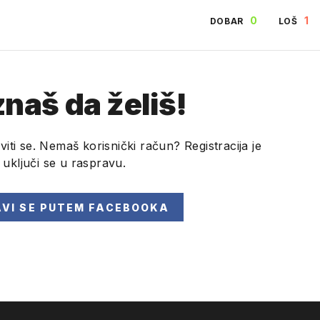
0
1
DOBAR
LOŠ
00:50 21.SRPANJ 2019.
naš da želiš!
ha leta na mjesec je bila da se ostvare politicki ciljevi. Projekat
kako onda tako i danas. Sve sa slanjem ljudi u svemir je
anje automatiziranih sondi.
viti se. Nemaš korisnički račun? Registracija je
i uključi se u raspravu.
0
0
DOBAR
LOŠ
AVI SE
PUTEM FACEBOOKA