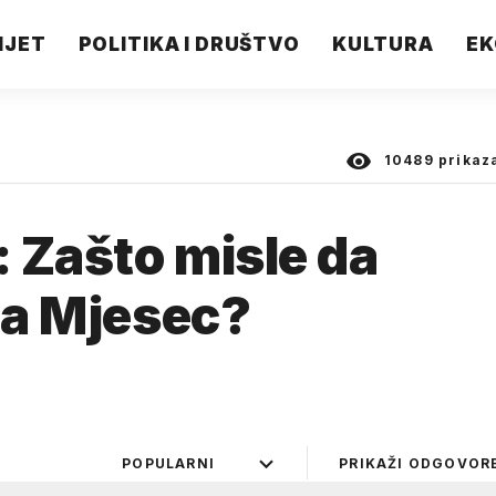
IJET
POLITIKA I DRUŠTVO
KULTURA
EK
10489
prikaz
: Zašto misle da
 na Mjesec?
POPULARNI
PRIKAŽI ODGOVOR