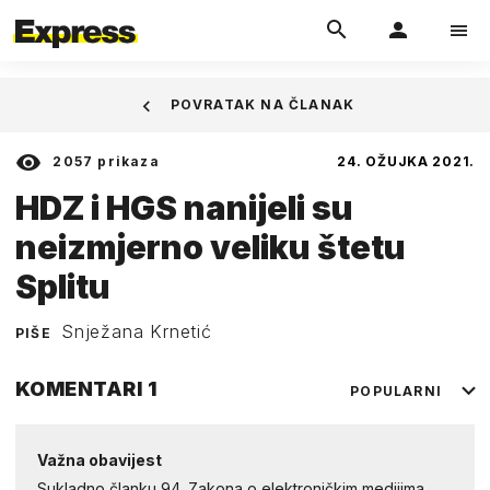
POVRATAK NA ČLANAK
2057
prikaza
24. OŽUJKA 2021.
HDZ i HGS nanijeli su
neizmjerno veliku štetu
Splitu
Snježana Krnetić
PIŠE
KOMENTARI
1
POPULARNI
Važna obavijest
Sukladno članku 94. Zakona o elektroničkim medijima,