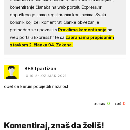
komentiranje članaka na web portalu Express.hr
dopušteno je samo registriranim korisnicima. Svaki
korisnik koji želi komentirati članke obvezan je
prethodno se upoznati s
Pravilima komentiranja
na
web portalu Express.hr te sa
zabranama propisanim
stavkom 2. članka 94. Zakona.
BESTpartizan
10:19 24.OŽUJAK 2021.
opet ce kerum pobijediti nazalost
0
0
DOBAR
LOŠ
Komentiraj, znaš da želiš!