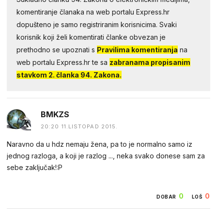
komentiranje članaka na web portalu Express.hr
dopušteno je samo registriranim korisnicima. Svaki
korisnik koji želi komentirati članke obvezan je
prethodno se upoznati s
Pravilima komentiranja
na
web portalu Express.hr te sa
zabranama propisanim
stavkom 2. članka 94. Zakona.
BMKZS
20:20 11.LISTOPAD 2015.
Naravno da u hdz nemaju žena, pa to je normalno samo iz
jednog razloga, a koji je razlog ..., neka svako donese sam za
sebe zaključak!:P
0
0
DOBAR
LOŠ