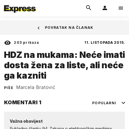
POVRATAK NA ČLANAK
203
prikaza
11. LISTOPADA 2015.
HDZ na mukama: Neće imati
dosta žena za liste, ali neće
ga kazniti
Marcela Bratović
PIŠE
KOMENTARI
1
POPULARNI
Važna obavijest
Sukladno članku 94. Zakona o elektroničkim medijima,