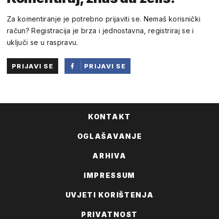
Za komentiranje je potrebno prijaviti se. Nemaš korisnički
račun? Registracija je brza i jednostavna, registriraj se i
uključi se u raspravu.
PRIJAVI SE
PRIJAVI SE
PUTEM
FACEBOOKA
KONTAKT
OGLAŠAVANJE
ARHIVA
IMPRESSUM
UVJETI KORIŠTENJA
PRIVATNOST