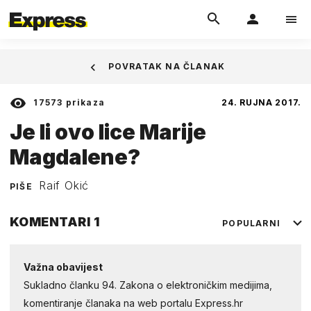
POVRATAK NA ČLANAK
17573
prikaza
24. RUJNA 2017.
Je li ovo lice Marije
Magdalene?
Raif Okić
PIŠE
KOMENTARI
1
POPULARNI
Važna obavijest
Sukladno članku 94. Zakona o elektroničkim medijima,
komentiranje članaka na web portalu Express.hr