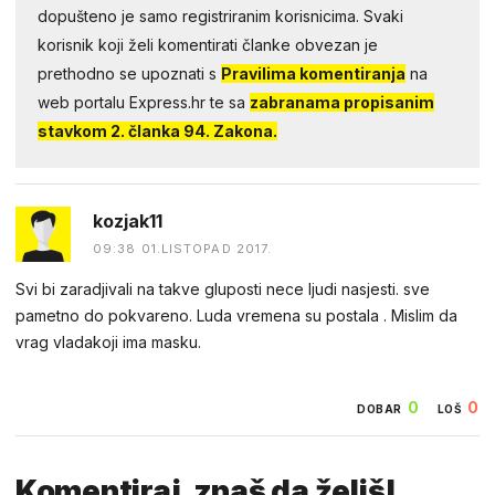
dopušteno je samo registriranim korisnicima. Svaki
korisnik koji želi komentirati članke obvezan je
prethodno se upoznati s
Pravilima komentiranja
na
web portalu Express.hr te sa
zabranama propisanim
stavkom 2. članka 94. Zakona.
kozjak11
09:38 01.LISTOPAD 2017.
Svi bi zaradjivali na takve gluposti nece ljudi nasjesti. sve
pametno do pokvareno. Luda vremena su postala . Mislim da
vrag vladakoji ima masku.
0
0
DOBAR
LOŠ
Komentiraj, znaš da želiš!