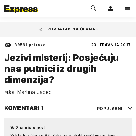
POVRATAK NA ČLANAK
39561
prikaza
20. TRAVNJA 2017.
Jezivi misterij: Posjećuju
nas putnici iz drugih
dimenzija?
Martina Japec
PIŠE
KOMENTARI
1
POPULARNI
Važna obavijest
Sukladno članku 94. Zakona o elektroničkim medijima,