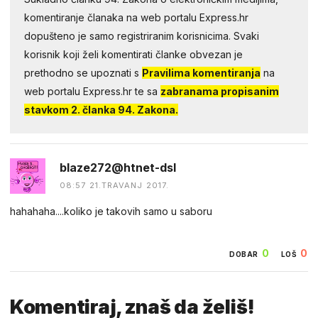
komentiranje članaka na web portalu Express.hr
dopušteno je samo registriranim korisnicima. Svaki
korisnik koji želi komentirati članke obvezan je
prethodno se upoznati s
Pravilima komentiranja
na
web portalu Express.hr te sa
zabranama propisanim
stavkom 2. članka 94. Zakona.
blaze272@htnet-dsl
08:57 21.TRAVANJ 2017.
hahahaha....koliko je takovih samo u saboru
0
0
DOBAR
LOŠ
Komentiraj, znaš da želiš!