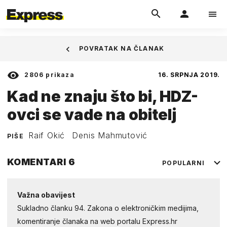
POVRATAK NA ČLANAK
2806
prikaza
16. SRPNJA 2019.
Kad ne znaju što bi, HDZ-
ovci se vade na obitelj
Raif Okić
Denis Mahmutović
PIŠE
KOMENTARI
6
POPULARNI
Važna obavijest
Sukladno članku 94. Zakona o elektroničkim medijima,
komentiranje članaka na web portalu Express.hr