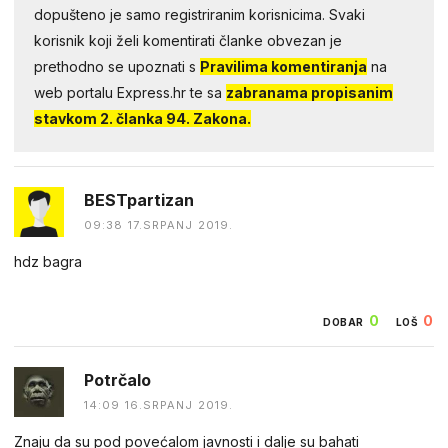
dopušteno je samo registriranim korisnicima. Svaki
korisnik koji želi komentirati članke obvezan je
prethodno se upoznati s
Pravilima komentiranja
na
web portalu Express.hr te sa
zabranama propisanim
stavkom 2. članka 94. Zakona.
BESTpartizan
09:38 17.SRPANJ 2019.
hdz bagra
0
0
DOBAR
LOŠ
Potrčalo
14:09 16.SRPANJ 2019.
Znaju da su pod povećalom javnosti i dalje su bahati