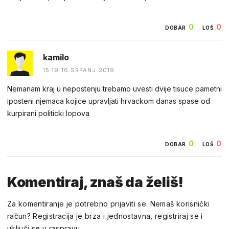
0
0
DOBAR
LOŠ
kamilo
15:19 16.SRPANJ 2019.
Nemanam kraj u nepostenju trebamo uvesti dvije tisuce pametni
iposteni njemaca kojice upravljati hrvackom danas spase od
kurpirani politicki lopova
0
0
DOBAR
LOŠ
Komentiraj, znaš da želiš!
Za komentiranje je potrebno prijaviti se. Nemaš korisnički
račun? Registracija je brza i jednostavna, registriraj se i
uključi se u raspravu.