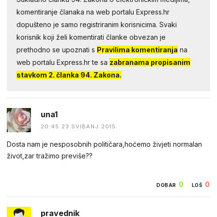
komentiranje članaka na web portalu Express.hr
dopušteno je samo registriranim korisnicima. Svaki
korisnik koji želi komentirati članke obvezan je
prethodno se upoznati s
Pravilima komentiranja
na
web portalu Express.hr te sa
zabranama propisanim
stavkom 2. članka 94. Zakona.
una1
20:45 23.SVIBANJ 2015.
Dosta nam je nesposobnih političara,hoćemo živjeti normalan
život,zar tražimo previše??
0
0
DOBAR
LOŠ
pravednik