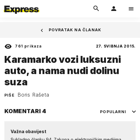
POVRATAK NA ČLANAK
761
prikaza
27. SVIBNJA 2015.
Karamarko vozi luksuzni
auto, a nama nudi dolinu
suza
Boris Rašeta
PIŠE
KOMENTARI
4
POPULARNI
Važna obavijest
Sukladno članku 94. Zakona o elektroničkim medijima,