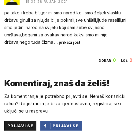
15:32 28.RUJAN 2021.
pa tako i treba biti,jer mi smo narod koji smo željeli vlastitu
državu,ginuli za nju,da bi je pokrali,sve uništili,ljude raselili,mi
smo jedini narod na svijetu koji sam sebe svijesno
uništava,bogami za ovakav narod kakvi smo mi nije
država,nego tuđa čizma
... prikaži još!
0
0
DOBAR
LOŠ
Komentiraj, znaš da želiš!
Za komentiranje je potrebno prijaviti se. Nemaš korisnički
račun? Registracija je brza i jednostavna, registriraj se i
uključi se u raspravu.
PRIJAVI SE
PRIJAVI SE
PUTEM