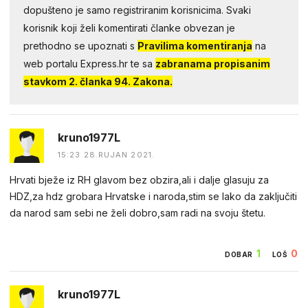
dopušteno je samo registriranim korisnicima. Svaki
korisnik koji želi komentirati članke obvezan je
prethodno se upoznati s
Pravilima komentiranja
na
web portalu Express.hr te sa
zabranama propisanim
stavkom 2. članka 94. Zakona.
kruno1977L
15:23 28.RUJAN 2021.
Hrvati bježe iz RH glavom bez obzira,ali i dalje glasuju za
HDZ,za hdz grobara Hrvatske i naroda,stim se lako da zaključiti
da narod sam sebi ne želi dobro,sam radi na svoju štetu.
1
0
DOBAR
LOŠ
kruno1977L