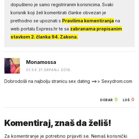
dopušteno je samo registriranim korisnicima. Svaki
korisnik koji želi komentirati članke obvezan je
prethodno se upoznati s
Pravilima komentiranja
na
web portalu Express.hr te sa
zabranama propisanim
stavkom 2. članka 94. Zakona.
Monamossa
01:54 21.SRPANJ 2018.
Dobrodošli na najbolju stranicu sex dating ==>> Sexydrom.com
0
0
DOBAR
LOŠ
Komentiraj, znaš da želiš!
Za komentiranje je potrebno prijaviti se. Nemaš korisnički