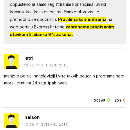
dopušteno je samo registriranim korisnicima. Svaki
korisnik koji želi komentirati članke obvezan je
prethodno se upoznati s
Pravilima komentiranja
na
web portalu Express.hr te sa
zabranama propisanim
stavkom 2. članka 94. Zakona.
istri
19:40 12.STUDENI 2016.
manje o politici na televiziji i vise takvih poucnih programa nebi
morali citati na 24 sata. ipak hvala.
0
0
DOBAR
LOŠ
nelson
10:38 31.SVIBANJ 2017.