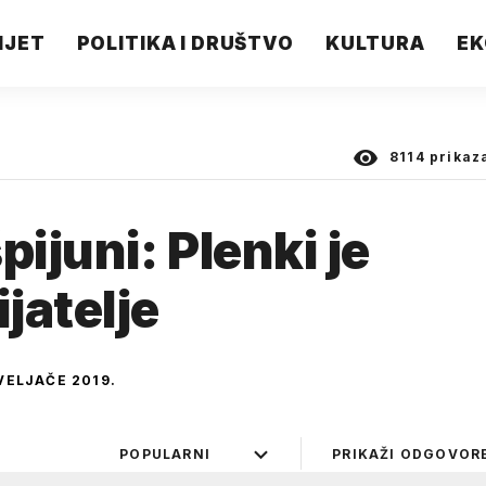
IJET
POLITIKA I DRUŠTVO
KULTURA
EK
8114
prikaz
pijuni: Plenki je
jatelje
VELJAČE 2019.
POPULARNI
PRIKAŽI ODGOVOR