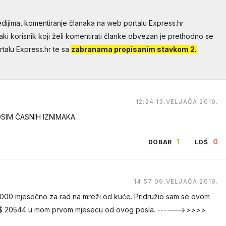
dijima, komentiranje članaka na web portalu Express.hr
aki korisnik koji želi komentirati članke obvezan je prethodno se
talu Express.hr te sa
zabranama propisanim stavkom 2.
12:24 13.VELJAČA 2019.
SIM ČASNIH IZNIMAKA.
1
0
DOBAR
LOŠ
14:57 09.VELJAČA 2019.
000 mjesečno za rad na mreži od kuće. Pridružio sam se ovom
am $ 20544 u mom prvom mjesecu od ovog posla. ------>>>>>