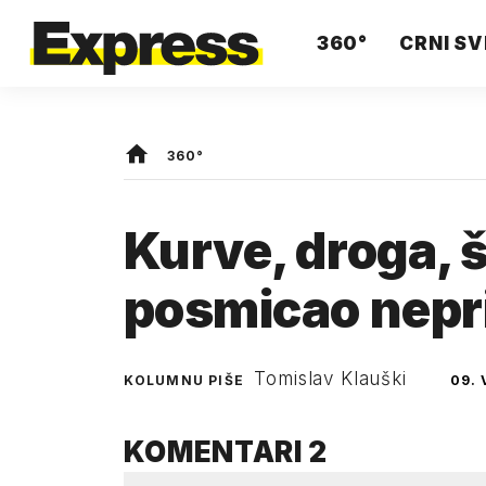
360°
CRNI SV
360°
Kurve, droga, š
posmicao nepri
Tomislav Klauški
KOLUMNU PIŠE
09. 
KOMENTARI
2