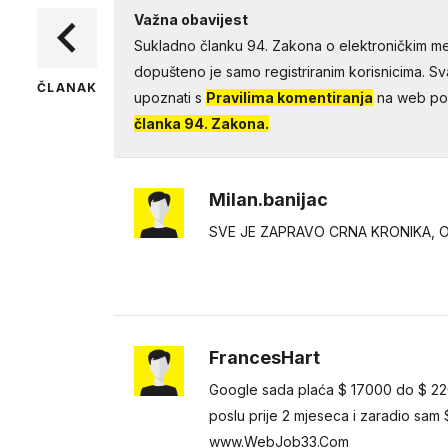
Važna obavijest
Sukladno članku 94. Zakona o elektroničkim me
dopušteno je samo registriranim korisnicima. Sv
ČLANAK
upoznati s
Pravilima komentiranja
na web por
članka 94. Zakona.
Milan.banijac
SVE JE ZAPRAVO CRNA KRONIKA, O
FrancesHart
Google sada plaća $ 17000 do $ 22
poslu prije 2 mjeseca i zaradio s
www.WebJob33.Com