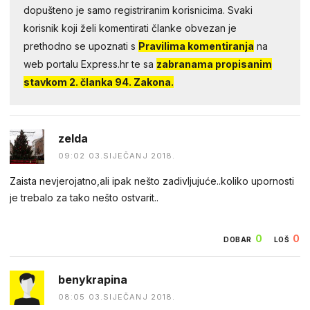
dopušteno je samo registriranim korisnicima. Svaki
korisnik koji želi komentirati članke obvezan je
prethodno se upoznati s
Pravilima komentiranja
na
web portalu Express.hr te sa
zabranama propisanim
stavkom 2. članka 94. Zakona.
zelda
09:02 03.SIJEČANJ 2018.
Zaista nevjerojatno,ali ipak nešto zadivljujuće..koliko upornosti
je trebalo za tako nešto ostvarit..
0
0
DOBAR
LOŠ
benykrapina
08:05 03.SIJEČANJ 2018.