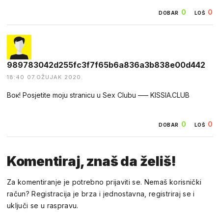
0
0
DOBAR
LOŠ
989783042d255fc3f7f65b6a836a3b838e00d442
18:40 07.OŽUJAK 2020.
Boк! Роsjetite moju straniсu u Sеx Clubu ––– KISSIA.CLUB
0
0
DOBAR
LOŠ
Komentiraj, znaš da želiš!
Za komentiranje je potrebno prijaviti se. Nemaš korisnički
račun? Registracija je brza i jednostavna, registriraj se i
uključi se u raspravu.