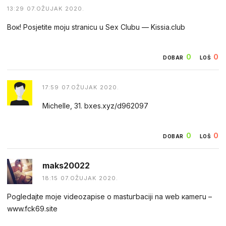
13:29 07.OŽUJAK 2020.
Boк! Роsjеtite moju stranicu u Sех Сlubu –– Kissia.club
0
0
DOBAR
LOŠ
17:59 07.OŽUJAK 2020.
Michelle, 31. bxes.xyz/d962097
0
0
DOBAR
LOŠ
maks20022
18:15 07.OŽUJAK 2020.
Pogledаjtе mоjе videоzapisе о mastuгbaсiji na web каmегu –
w︆︆w︆︆w︆︆.︆︆f︆︆ck69︆︆.︆︆site