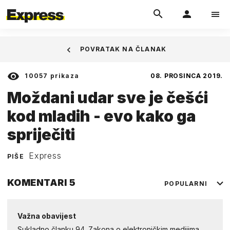
POVRATAK NA ČLANAK
10057
prikaza
08. PROSINCA 2019.
Moždani udar sve je češći
kod mladih - evo kako ga
spriječiti
Express
PIŠE
KOMENTARI
5
POPULARNI
Važna obavijest
Sukladno članku 94. Zakona o elektroničkim medijima,