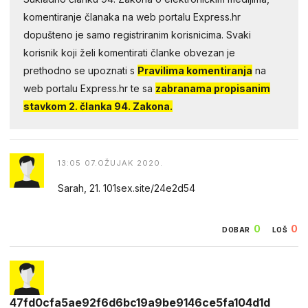
komentiranje članaka na web portalu Express.hr
dopušteno je samo registriranim korisnicima. Svaki
korisnik koji želi komentirati članke obvezan je
prethodno se upoznati s
Pravilima komentiranja
na
web portalu Express.hr te sa
zabranama propisanim
stavkom 2. članka 94. Zakona.
13:05 07.OŽUJAK 2020.
Sarah, 21. 101sex.site/24e2d54
0
0
DOBAR
LOŠ
47fd0cfa5ae92f6d6bc19a9be9146ce5fa104d1d