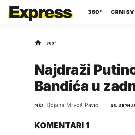
360°
CRNI SV
360°
Najdraži Putin
Bandića u zadnj
Bojana Mrvoš Pavić
PIŠE
05. SRPNJ
KOMENTARI
1