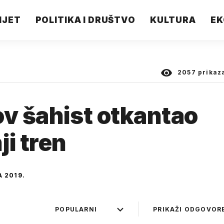
IJET
POLITIKA I DRUŠTVO
KULTURA
EK
2057
prikaz
ov šahist otkantao
i tren
A 2019.
POPULARNI
PRIKAŽI ODGOVOR