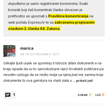
dopušteno je samo registriranim korisnicima. Svaki
korisnik koji želi komentirati članke obvezan je
prethodno se upoznati s
Pravilima komentiranja
na
web portalu Express.hr te sa
zabranama propisanim
stavkom 2. članka 94. Zakona.
marica
08:14 02.PROSINAC 2017.
čekajte ljudi uvjek se spominju ti tobože dilani dokumenti a na
kraju ispada da su to vjerodostojne rijeći hrvatskih političara pa
nevidim razloga da se nešto mulja sa njima,baš me zanima koje
dokumente bi ova garnitura na vlasti slala u
... prikaži još!
1
0
0
DOBAR
LOŠ