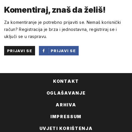
nelson
Komentiraj, znaš da želiš!
10:37 02.PROSINAC 2017.
Za komentiranje je potrebno prijaviti se. Nemaš korisnički
to je kriva hdzova vlada i sad glume domoljube
račun? Registracija je brza i jednostavna, registriraj se i
uključi se u raspravu.
1
0
DOBAR
LOŠ
PRIJAVI SE
PRIJAVI SE
PUTEM
FACEBOOKA
KONTAKT
OGLAŠAVANJE
ARHIVA
IMPRESSUM
UVJETI KORIŠTENJA