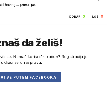
ill having
... prikaži još!
0
0
DOBAR
LOŠ
naš da želiš!
viti se. Nemaš korisnički račun? Registracija je
i uključi se u raspravu.
AVI SE
PUTEM FACEBOOKA