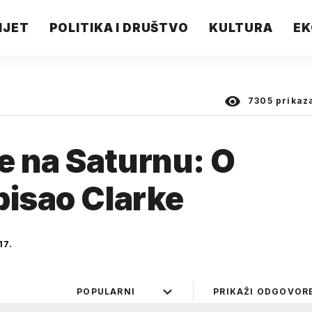
IJET
POLITIKA I DRUŠTVO
KULTURA
EK
7305
prikaz
e na Saturnu: O
pisao Clarke
17.
POPULARNI
PRIKAŽI ODGOVOR