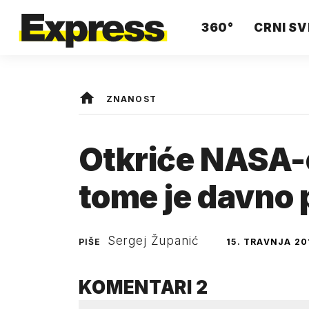
360°
CRNI SV
ZNANOST
Otkriće NASA-
tome je davno 
Sergej Županić
PIŠE
15. TRAVNJA 20
KOMENTARI
2