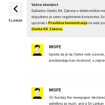
Važna obavijest
Sukladno članku 94. Zakona o elektroničkim me
dopušteno je samo registriranim korisnicima. Sv
ČLANAK
upoznati s
Pravilima komentiranja
na web por
članka 94. Zakona.
MGFE
Ispada da je taj Clarke neki vizionar
predstavljaju kao stvarnost, a zaprav
MGFE
On Sunday the newspaper declared 
admitting as much, and a Sri Lankan 