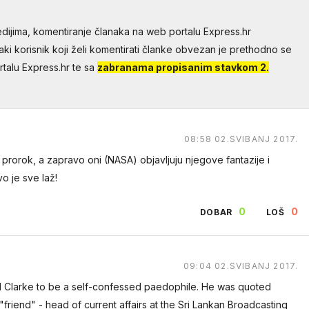
dijima, komentiranje članaka na web portalu Express.hr
aki korisnik koji želi komentirati članke obvezan je prethodno se
talu Express.hr te sa
zabranama propisanim stavkom 2.
08:58 02.SVIBANJ 2017.
, prorok, a zapravo oni (NASA) objavljuju njegove fantazije i
o je sve laž!
0
0
DOBAR
LOŠ
09:04 02.SVIBANJ 2017.
Clarke to be a self-confessed paedophile. He was quoted
"friend" - head of current affairs at the Sri Lankan Broadcasting