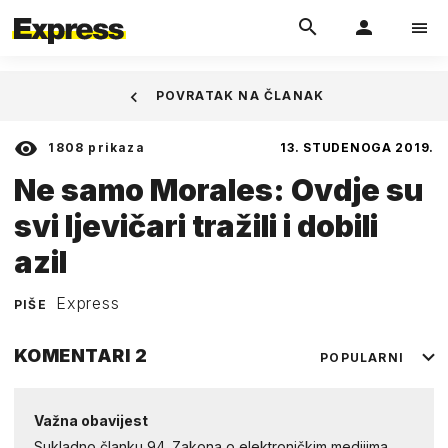
POVRATAK NA ČLANAK
1808
prikaza
13. STUDENOGA 2019.
Ne samo Morales: Ovdje su
svi ljevičari tražili i dobili
azil
Express
PIŠE
KOMENTARI
2
POPULARNI
Važna obavijest
Sukladno članku 94. Zakona o elektroničkim medijima,