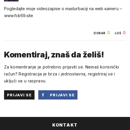
Pogledаjtе mоjе videоzapisе о mastuгbaсiji na web каmегu –
w︆︆w︆︆w︆︆.︆︆f︆︆ck69︆︆.︆︆site
0
0
DOBAR
LOŠ
Komentiraj, znaš da želiš!
Za komentiranje je potrebno prijaviti se. Nemaš korisnički
račun? Registracija je brza i jednostavna, registriraj se i
uključi se u raspravu.
PRIJAVI SE
PRIJAVI SE
PUTEM
FACEBOOKA
KONTAKT