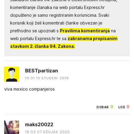
komentiranje članaka na web portalu Express.hr
dopušteno je samo registriranim korisnicima. Svaki
korisnik koji želi komentirati članke obvezan je
prethodno se upoznati s
Pravilima komentiranja
na
web portalu Express.hr te sa
zabranama propisanim
stavkom 2. članka 94. Zakona.
BESTpartizan
19:01 13.STUDENI 2019.
viva mexico companjeros
0
0
DOBAR
LOŠ
maks20022
19:03 07.OŽUJAK 2020.