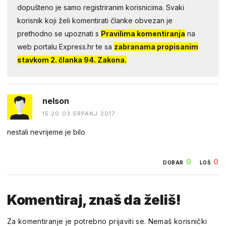
dopušteno je samo registriranim korisnicima. Svaki
korisnik koji želi komentirati članke obvezan je
prethodno se upoznati s
Pravilima komentiranja
na
web portalu Express.hr te sa
zabranama propisanim
stavkom 2. članka 94. Zakona.
nelson
15:20 03.SRPANJ 2017.
nestali nevrijeme je bilo
0
0
DOBAR
LOŠ
Komentiraj, znaš da želiš!
Za komentiranje je potrebno prijaviti se. Nemaš korisnički