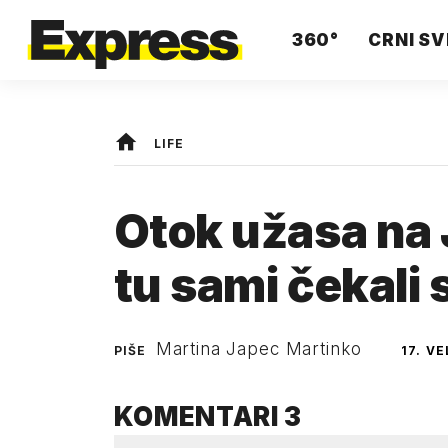
360°
CRNI SV
LIFE
Otok užasa na 
tu sami čekali 
Martina Japec Martinko
PIŠE
17. V
KOMENTARI
3