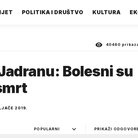
IJET
POLITIKA I DRUŠTVO
KULTURA
EK
40460
prikaz
Jadranu: Bolesni su
smrt
ELJAČE 2019.
POPULARNI
PRIKAŽI ODGOVOR