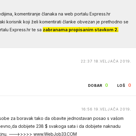
dijima, komentiranje članaka na web portalu Express.hr
aki korisnik koji želi komentirati članke obvezan je prethodno se
talu Express.hr te sa
zabranama propisanim stavkom 2.
22:37 18.VELJAČA 2019.
0
0
DOBAR
LOŠ
16:56 19.VELJAČA 2019.
e sobe za boravak tako da obavite jednostavan posao s vašom
nevno,da dobijete 238 $ svakoga sata i da dobijete naknadu
 rutinu. --->>>>> www.WebJob33.COM