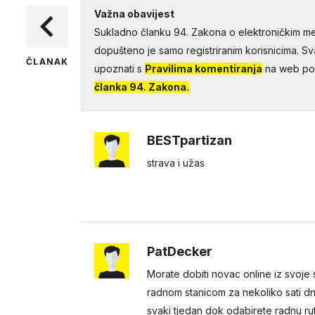
Važna obavijest
Sukladno članku 94. Zakona o elektroničkim me
dopušteno je samo registriranim korisnicima. Sv
ČLANAK
upoznati s
Pravilima komentiranja
na web por
članka 94. Zakona.
BESTpartizan
strava i užas
PatDecker
Morate dobiti novac online iz svoj
radnom stanicom za nekoliko sati d
svaki tjedan dok odabirete radnu