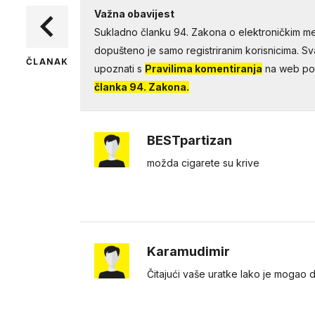
Važna obavijest
Sukladno članku 94. Zakona o elektroničkim me
dopušteno je samo registriranim korisnicima. Sv
ČLANAK
upoznati s
Pravilima komentiranja
na web por
članka 94. Zakona.
BESTpartizan
možda cigarete su krive
Karamudimir
Čitajući vaše uratke lako je mogao d