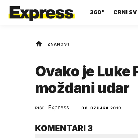
360°
CRNI SV
ZNANOST
Ovako je Luke 
moždani udar
Express
PIŠE
06. OŽUJKA 2019.
KOMENTARI
3