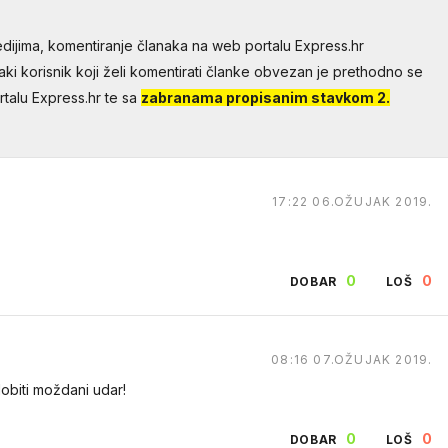
dijima, komentiranje članaka na web portalu Express.hr
aki korisnik koji želi komentirati članke obvezan je prethodno se
talu Express.hr te sa
zabranama propisanim stavkom 2.
17:22 06.OŽUJAK 2019.
0
0
DOBAR
LOŠ
08:16 07.OŽUJAK 2019.
obiti moždani udar!
0
0
DOBAR
LOŠ