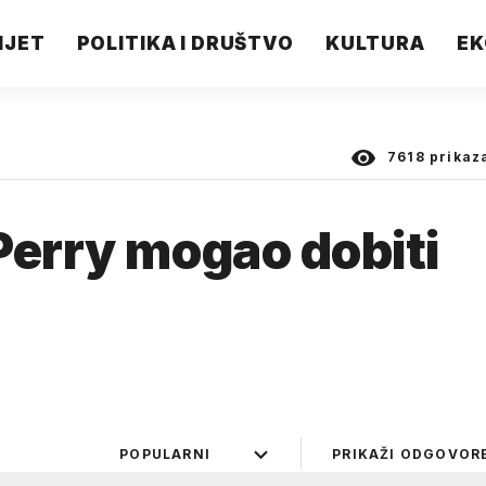
IJET
POLITIKA I DRUŠTVO
KULTURA
EK
7618
prikaz
Perry mogao dobiti
POPULARNI
PRIKAŽI ODGOVOR