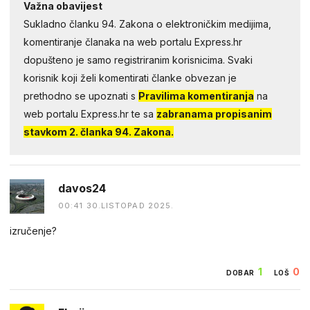
Važna obavijest
Sukladno članku 94. Zakona o elektroničkim medijima,
komentiranje članaka na web portalu Express.hr
dopušteno je samo registriranim korisnicima. Svaki
korisnik koji želi komentirati članke obvezan je
prethodno se upoznati s
Pravilima komentiranja
na
web portalu Express.hr te sa
zabranama propisanim
stavkom 2. članka 94. Zakona.
davos24
00:41 30.LISTOPAD 2025.
izručenje?
1
0
DOBAR
LOŠ