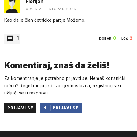
Florijan
09:35 29.LISTOPAD 2025.
Kao da je član četničke partije Možemo.
1
0
2
DOBAR
LOŠ
Roy_Batty
Komentiraj, znaš da želiš!
21:19 18.VELJAČA 2026.
Za komentiranje je potrebno prijaviti se. Nemaš korisnički
Florijane, nadam se da živiš u Zagrebu. Patit ćeš još
račun? Registracija je brza i jednostavna, registriraj se i
dugo,dugo....
uključi se u raspravu.
0
0
DOBAR
LOŠ
PRIJAVI SE
PRIJAVI SE
PUTEM
FACEBOOKA