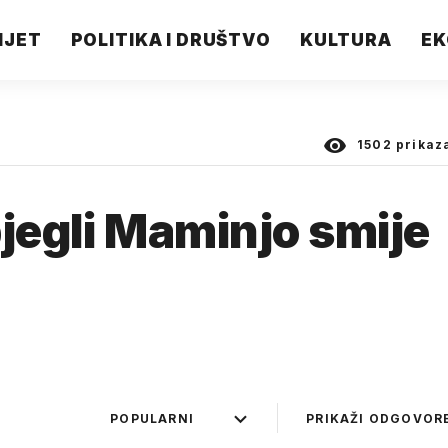
IJET
POLITIKA I DRUŠTVO
KULTURA
EK
1502
prikaz
bjegli Maminjo smije
POPULARNI
PRIKAŽI ODGOVOR