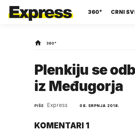
360°
CRNI SV
360°
Plenkiju se od
iz Međugorja
Express
PIŠE
08. SRPNJA 2018.
KOMENTARI
1