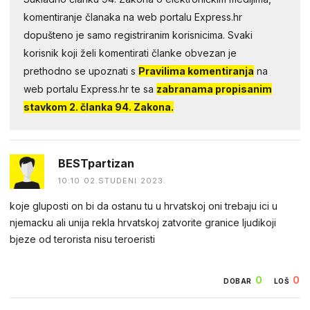
komentiranje članaka na web portalu Express.hr
dopušteno je samo registriranim korisnicima. Svaki
korisnik koji želi komentirati članke obvezan je
prethodno se upoznati s
Pravilima komentiranja
na
web portalu Express.hr te sa
zabranama propisanim
stavkom 2. članka 94. Zakona.
BESTpartizan
10:10 02.STUDENI 2023.
koje gluposti on bi da ostanu tu u hrvatskoj oni trebaju ici u
njemacku ali unija rekla hrvatskoj zatvorite granice ljudikoji
bjeze od terorista nisu teroeristi
0
0
DOBAR
LOŠ