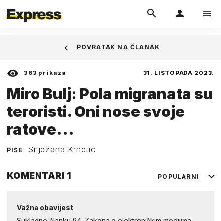
POVRATAK NA ČLANAK
363
prikaza
31. LISTOPADA 2023.
Miro Bulj: Pola migranata su
teroristi. Oni nose svoje
ratove...
Snježana Krnetić
PIŠE
KOMENTARI
1
POPULARNI
Važna obavijest
Sukladno članku 94. Zakona o elektroničkim medijima,