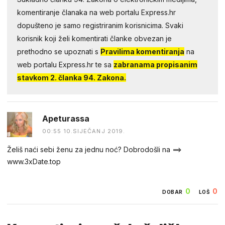
komentiranje članaka na web portalu Express.hr
dopušteno je samo registriranim korisnicima. Svaki
korisnik koji želi komentirati članke obvezan je
prethodno se upoznati s
Pravilima komentiranja
na
web portalu Express.hr te sa
zabranama propisanim
stavkom 2. članka 94. Zakona.
Apeturassa
00:55 10.SIJEČANJ 2019.
Želiš naći sebi ženu za jednu noć? Dobrodošli na ==>
www.3xDate.top
0
0
DOBAR
LOŠ