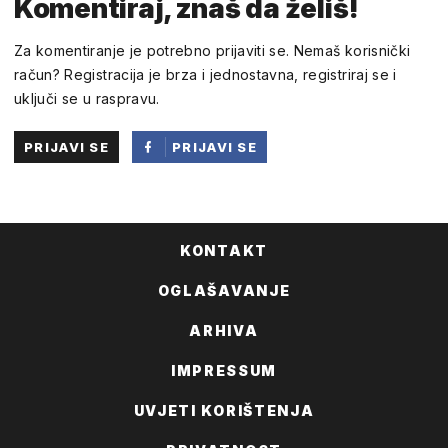
Komentiraj, znaš da želiš!
Za komentiranje je potrebno prijaviti se. Nemaš korisnički
račun? Registracija je brza i jednostavna, registriraj se i
uključi se u raspravu.
PRIJAVI SE
PRIJAVI SE
PUTEM
FACEBOOKA
KONTAKT
OGLAŠAVANJE
ARHIVA
IMPRESSUM
UVJETI KORIŠTENJA