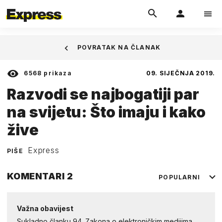
POVRATAK NA ČLANAK
6568
prikaza
09. SIJEČNJA 2019.
Razvodi se najbogatiji par
na svijetu: Što imaju i kako
žive
Express
PIŠE
KOMENTARI
2
POPULARNI
Važna obavijest
Sukladno članku 94. Zakona o elektroničkim medijima,