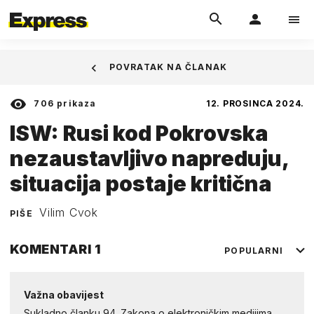
POVRATAK NA ČLANAK
706
prikaza
12. PROSINCA 2024.
ISW: Rusi kod Pokrovska
nezaustavljivo napreduju,
situacija postaje kritična
Vilim Cvok
PIŠE
KOMENTARI
1
POPULARNI
Važna obavijest
Sukladno članku 94. Zakona o elektroničkim medijima,