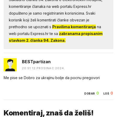
komentiranje članaka na web portalu Express.hr
dopušteno je samo registriranim korisnicima. Svaki
korisnik koji želi komentirati članke obvezan je
prethodno se upoznati s
Pravilima komentiranja
na
web portalu Express.hr te sa
zabranama propisanim
stavkom 2. članka 94. Zakona.
BESTpartizan
20:51 12.PROSINAC 2024.
Me pise se Dobro za ukrajinu bolje da pocnu pregovori
0
0
DOBAR
LOŠ
Komentiraj, znaš da želiš!