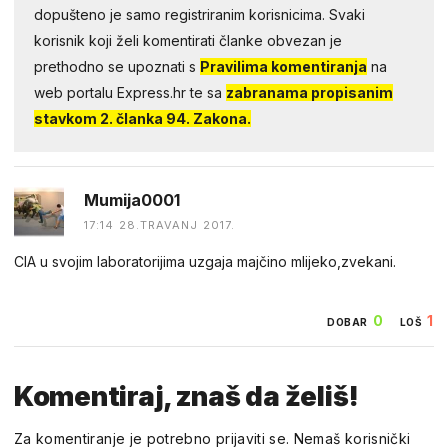
dopušteno je samo registriranim korisnicima. Svaki
korisnik koji želi komentirati članke obvezan je
prethodno se upoznati s
Pravilima komentiranja
na
web portalu Express.hr te sa
zabranama propisanim
stavkom 2. članka 94. Zakona.
Mumija0001
17:14 28.TRAVANJ 2017.
CIA u svojim laboratorijima uzgaja majčino mlijeko,zvekani.
0
1
DOBAR
LOŠ
Komentiraj, znaš da želiš!
Za komentiranje je potrebno prijaviti se. Nemaš korisnički