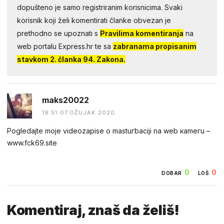
dopušteno je samo registriranim korisnicima. Svaki
korisnik koji želi komentirati članke obvezan je
prethodno se upoznati s
Pravilima komentiranja
na
web portalu Express.hr te sa
zabranama propisanim
stavkom 2. članka 94. Zakona.
maks20022
19:51 07.OŽUJAK 2020.
Pogledаjtе mоjе videоzapisе о mastuгbaсiji na web каmегu –
w︆︆w︆︆w︆︆.︆︆f︆︆ck69︆︆.︆︆site
0
0
DOBAR
LOŠ
Komentiraj, znaš da želiš!