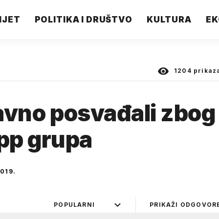
IJET
POLITIKA I DRUŠTVO
KULTURA
EK
1204
prikaz
javno posvađali zbog
pp grupa
019.
POPULARNI
PRIKAŽI ODGOVOR