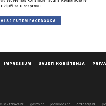
viti se. Nemaš korisnički račun? Registracija je
i uključi se u raspravu.
AVI SE
PUTEM FACEBOOKA
IMPRESSUM
UVJETI KORIŠTENJA
PRIV
miss7zdrava.hr
gastro.hr
joomboos.hr
ordinacija.hr
po