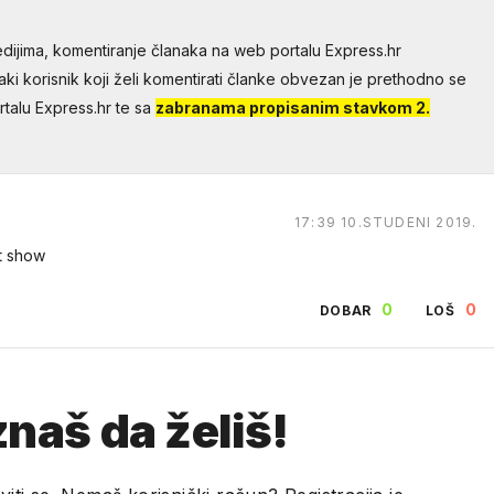
dijima, komentiranje članaka na web portalu Express.hr
aki korisnik koji želi komentirati članke obvezan je prethodno se
talu Express.hr te sa
zabranama propisanim stavkom 2.
17:39 10.STUDENI 2019.
t show
0
0
DOBAR
LOŠ
naš da želiš!