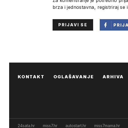
Za komentiranje je potrebno prija
brza i jednostavna, registriraj se 
PRIJAVI SE
PRIJ
KONTAKT
OGLAŠAVANJE
ARHIVA
24sata.hr
miss7.hr
autostart.hr
miss7mama.hr