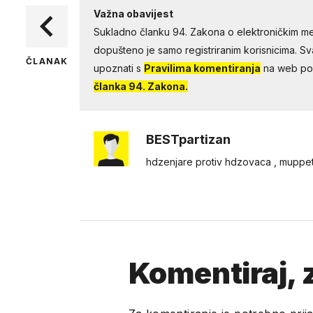
Važna obavijest
Sukladno članku 94. Zakona o elektroničkim me
dopušteno je samo registriranim korisnicima. Sv
ČLANAK
upoznati s
Pravilima komentiranja
na web por
članka 94. Zakona.
BESTpartizan
hdzenjare protiv hdzovaca , muppe
Komentiraj, z