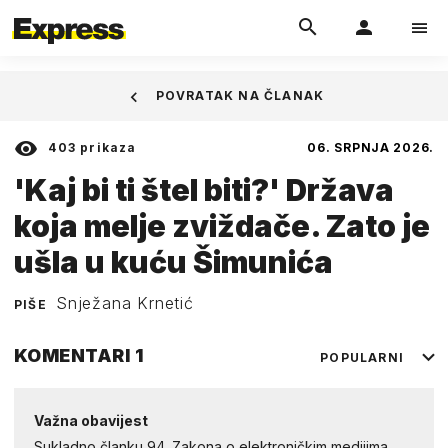
POVRATAK NA ČLANAK
403
prikaza
06. SRPNJA 2026.
'Kaj bi ti štel biti?' Država
koja melje zviždače. Zato je
ušla u kuću Šimunića
Snježana Krnetić
PIŠE
KOMENTARI
1
POPULARNI
Važna obavijest
Sukladno članku 94. Zakona o elektroničkim medijima,