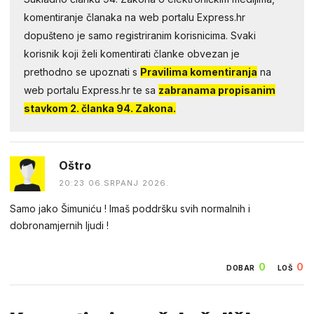
komentiranje članaka na web portalu Express.hr
dopušteno je samo registriranim korisnicima. Svaki
korisnik koji želi komentirati članke obvezan je
prethodno se upoznati s
Pravilima komentiranja
na
web portalu Express.hr te sa
zabranama propisanim
stavkom 2. članka 94. Zakona.
Oštro
20:23 06.SRPANJ 2026.
Samo jako Šimuniću ! Imaš poddršku svih normalnih i
dobronamjernih ljudi !
0
0
DOBAR
LOŠ