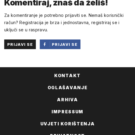
Komentiraj, znaš da želiš!
Za komentiranje je potrebno prijaviti se. Nemaš korisnički
račun? Registracija je brza i jednostavna, registriraj se i
uključi se u raspravu.
PRIJAVI SE
PRIJAVI SE
PUTEM
FACEBOOKA
KONTAKT
OGLAŠAVANJE
ARHIVA
IMPRESSUM
UVJETI KORIŠTENJA