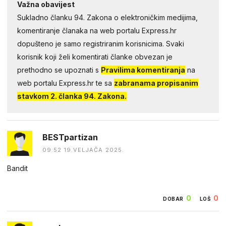
Važna obavijest
Sukladno članku 94. Zakona o elektroničkim medijima,
komentiranje članaka na web portalu Express.hr
dopušteno je samo registriranim korisnicima. Svaki
korisnik koji želi komentirati članke obvezan je
prethodno se upoznati s
Pravilima komentiranja
na
web portalu Express.hr te sa
zabranama propisanim
stavkom 2. članka 94. Zakona.
BESTpartizan
09:52 19.VELJAČA 2025.
Bandit
0
0
DOBAR
LOŠ