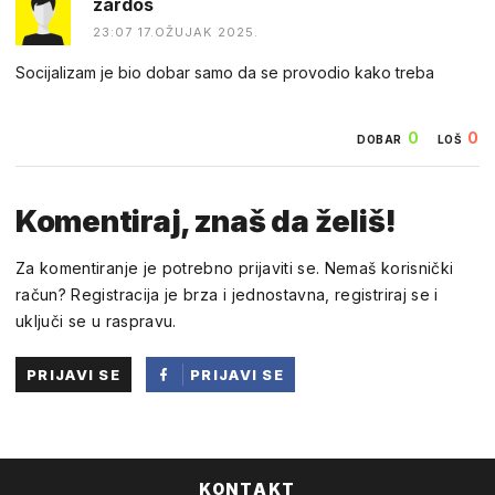
zardos
23:07 17.OŽUJAK 2025.
Socijalizam je bio dobar samo da se provodio kako treba
0
0
DOBAR
LOŠ
Komentiraj, znaš da želiš!
Za komentiranje je potrebno prijaviti se. Nemaš korisnički
račun? Registracija je brza i jednostavna, registriraj se i
uključi se u raspravu.
PRIJAVI SE
PRIJAVI SE
PUTEM
FACEBOOKA
KONTAKT