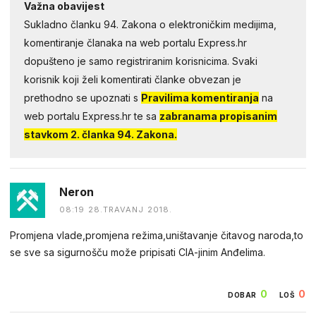
Važna obavijest
Sukladno članku 94. Zakona o elektroničkim medijima,
komentiranje članaka na web portalu Express.hr
dopušteno je samo registriranim korisnicima. Svaki
korisnik koji želi komentirati članke obvezan je
prethodno se upoznati s
Pravilima komentiranja
na
web portalu Express.hr te sa
zabranama propisanim
stavkom 2. članka 94. Zakona.
Neron
08:19 28.TRAVANJ 2018.
Promjena vlade,promjena režima,uništavanje čitavog naroda,to
se sve sa sigurnošču može pripisati CIA-jinim Anđelima.
0
0
DOBAR
LOŠ