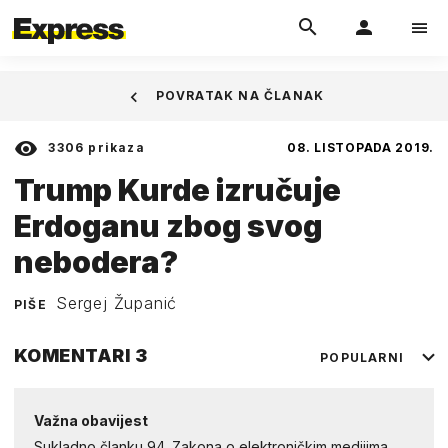
POVRATAK NA ČLANAK
3306
prikaza
08. LISTOPADA 2019.
Trump Kurde izručuje
Erdoganu zbog svog
nebodera?
Sergej Županić
PIŠE
KOMENTARI
3
POPULARNI
Važna obavijest
Sukladno članku 94. Zakona o elektroničkim medijima,