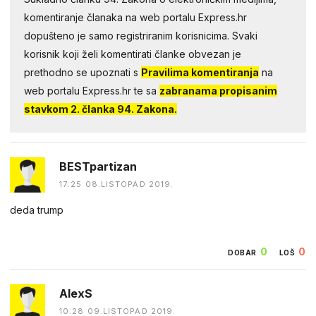
komentiranje članaka na web portalu Express.hr
dopušteno je samo registriranim korisnicima. Svaki
korisnik koji želi komentirati članke obvezan je
prethodno se upoznati s
Pravilima komentiranja
na
web portalu Express.hr te sa
zabranama propisanim
stavkom 2. članka 94. Zakona.
BESTpartizan
17:25 08.LISTOPAD 2019.
deda trump
0
0
DOBAR
LOŠ
AlexS
10:28 09.LISTOPAD 2019.