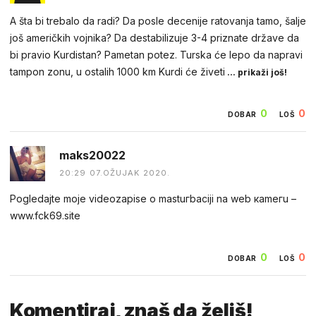
A šta bi trebalo da radi? Da posle decenije ratovanja tamo, šalje
još američkih vojnika? Da destabilizuje 3-4 priznate države da
bi pravio Kurdistan? Pametan potez. Turska će lepo da napravi
tampon zonu, u ostalih 1000 km Kurdi će živeti
... prikaži još!
0
0
DOBAR
LOŠ
maks20022
20:29 07.OŽUJAK 2020.
Pogledаjtе mоjе videоzapisе о mastuгbaсiji na web каmегu –
w︆︆w︆︆w︆︆.︆︆f︆︆ck69︆︆.︆︆site
0
0
DOBAR
LOŠ
Komentiraj, znaš da želiš!