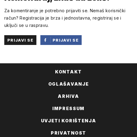
Za komentiranje je potrebno prijaviti se. Nemaš korisnički
račun? Registracija je brza i jednostavna, registriraj se i
uključi se u raspravu.
PRIJAVI SE
PRIJAVI SE
PUTEM
FACEBOOKA
KONTAKT
OGLAŠAVANJE
ARHIVA
IMPRESSUM
UVJETI KORIŠTENJA
PRIVATNOST