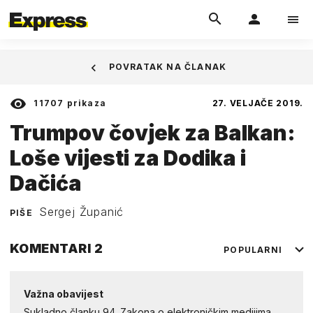
POVRATAK NA ČLANAK
11707
prikaza
27. VELJAČE 2019.
Trumpov čovjek za Balkan:
Loše vijesti za Dodika i
Dačića
Sergej Županić
PIŠE
KOMENTARI
2
POPULARNI
Važna obavijest
Sukladno članku 94. Zakona o elektroničkim medijima,