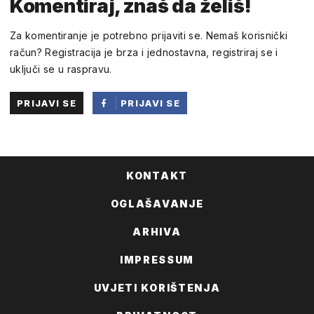
Komentiraj, znaš da želiš!
Za komentiranje je potrebno prijaviti se. Nemaš korisnički
račun? Registracija je brza i jednostavna, registriraj se i
uključi se u raspravu.
PRIJAVI SE
PRIJAVI SE
PUTEM
FACEBOOKA
KONTAKT
OGLAŠAVANJE
ARHIVA
IMPRESSUM
UVJETI KORIŠTENJA