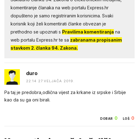
komentiranje članaka na web portalu Express.hr
dopušteno je samo registriranim korisnicima. Svaki
korisnik koji želi komentirati članke obvezan je
prethodno se upoznati s
Pravilima komentiranja
na
web portalu Express.hr te sa
zabranama propisanim
stavkom 2. članka 94. Zakona.
duro
22:14 27.VELJAČA 2019.
Pa taj je predobra,odlična vijest za krkane iz srpske i Srbije
kao da su ga oni birali.
0
0
DOBAR
LOŠ