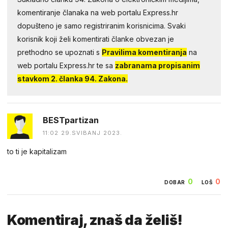
komentiranje članaka na web portalu Express.hr
dopušteno je samo registriranim korisnicima. Svaki
korisnik koji želi komentirati članke obvezan je
prethodno se upoznati s
Pravilima komentiranja
na
web portalu Express.hr te sa
zabranama propisanim
stavkom 2. članka 94. Zakona.
BESTpartizan
11:02 29.SVIBANJ 2023.
to ti je kapitalizam
0
0
DOBAR
LOŠ
Komentiraj, znaš da želiš!