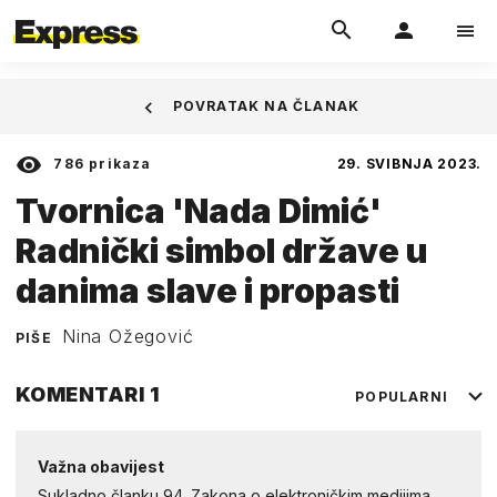
POVRATAK NA ČLANAK
786
prikaza
29. SVIBNJA 2023.
Tvornica 'Nada Dimić'
Radnički simbol države u
danima slave i propasti
Nina Ožegović
PIŠE
KOMENTARI
1
POPULARNI
Važna obavijest
Sukladno članku 94. Zakona o elektroničkim medijima,