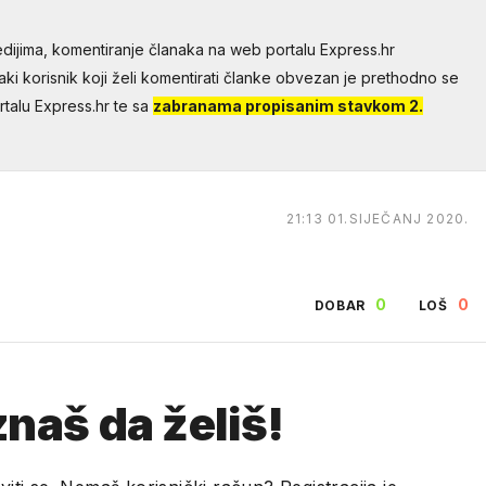
dijima, komentiranje članaka na web portalu Express.hr
aki korisnik koji želi komentirati članke obvezan je prethodno se
talu Express.hr te sa
zabranama propisanim stavkom 2.
21:13 01.SIJEČANJ 2020.
0
0
DOBAR
LOŠ
naš da želiš!