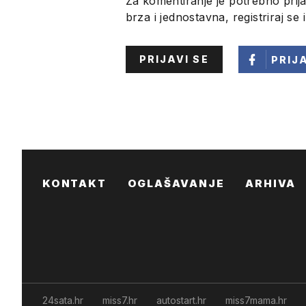
Za komentiranje je potrebno prija
brza i jednostavna, registriraj se 
PRIJAVI SE
PRIJ
KONTAKT
OGLAŠAVANJE
ARHIVA
24sata.hr
miss7.hr
autostart.hr
miss7mama.hr