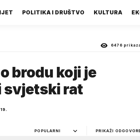
IJET
POLITIKA I DRUŠTVO
KULTURA
EK
6476
prikaz
o brodu koji je
 svjetski rat
19.
POPULARNI
PRIKAŽI ODGOVOR