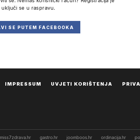
viti se. Nemaš korisnički račun? Registracija je
i uključi se u raspravu.
AVI SE
PUTEM FACEBOOKA
IMPRESSUM
UVJETI KORIŠTENJA
PRIV
miss7zdrava.hr
gastro.hr
joomboos.hr
ordinacija.hr
po