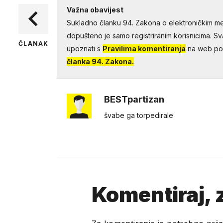
Važna obavijest
Sukladno članku 94. Zakona o elektroničkim me
dopušteno je samo registriranim korisnicima. Sv
ČLANAK
upoznati s
Pravilima komentiranja
na web por
članka 94. Zakona.
BESTpartizan
švabe ga torpedirale
Komentiraj, z