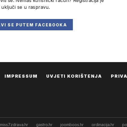
viti se. Nemaš korisnički račun? Registracija je
i uključi se u raspravu.
AVI SE
PUTEM FACEBOOKA
IMPRESSUM
UVJETI KORIŠTENJA
PRIV
miss7zdrava.hr
gastro.hr
joomboos.hr
ordinacija.hr
po