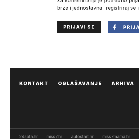
Za komentiranje je potrebno prija
brza i jednostavna, registriraj se 
PRIJAVI SE
PRIJ
KONTAKT
OGLAŠAVANJE
ARHIVA
24sata.hr
miss7.hr
autostart.hr
miss7mama.hr