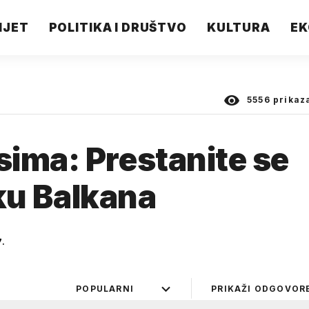
IJET
POLITIKA I DRUŠTVO
KULTURA
EK
5556
prikaz
ima: Prestanite se
iku Balkana
7.
POPULARNI
PRIKAŽI ODGOVOR