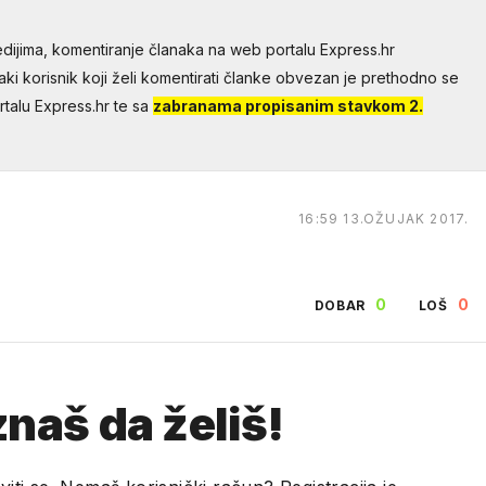
dijima, komentiranje članaka na web portalu Express.hr
aki korisnik koji želi komentirati članke obvezan je prethodno se
talu Express.hr te sa
zabranama propisanim stavkom 2.
16:59 13.OŽUJAK 2017.
0
0
DOBAR
LOŠ
naš da želiš!