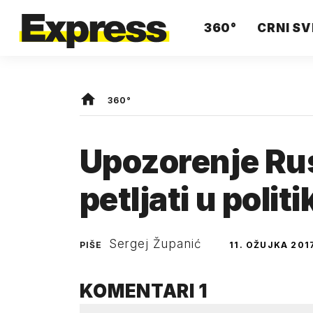
360°
CRNI SV
360°
Upozorenje Rus
petljati u polit
Sergej Županić
PIŠE
11. OŽUJKA 201
KOMENTARI
1