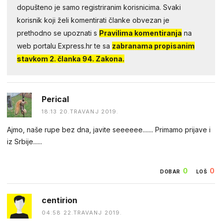
dopušteno je samo registriranim korisnicima. Svaki
korisnik koji želi komentirati članke obvezan je
prethodno se upoznati s
Pravilima komentiranja
na
web portalu Express.hr te sa
zabranama propisanim
stavkom 2. članka 94. Zakona.
Perical
18:13 20.TRAVANJ 2019.
Ajmo, naše rupe bez dna, javite seeeeee....... Primamo prijave i
iz Srbije......
0
0
DOBAR
LOŠ
centirion
04:58 22.TRAVANJ 2019.