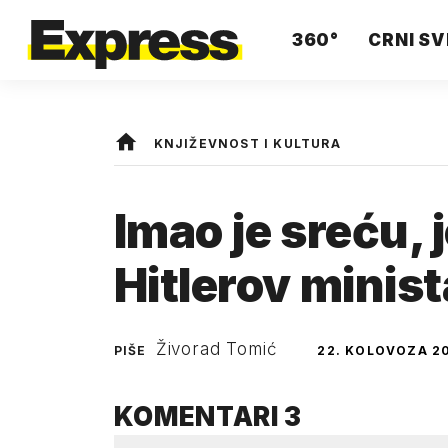
360°
CRNI SV
KNJIŽEVNOST I KULTURA
Imao je sreću, 
Hitlerov minist
Živorad Tomić
PIŠE
22. KOLOVOZA 20
KOMENTARI
3