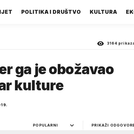
IJET
POLITIKA I DRUŠTVO
KULTURA
EK
3164
prikaz
jer ga je obožavao
ar kulture
19.
POPULARNI
PRIKAŽI ODGOVOR