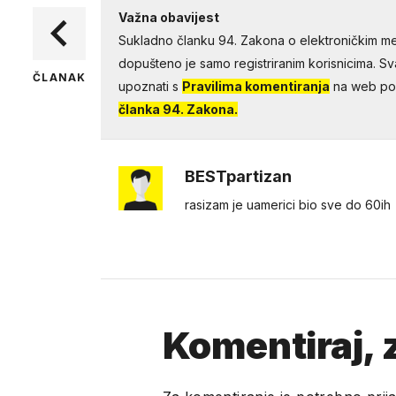
Važna obavijest
Sukladno članku 94. Zakona o elektroničkim me
dopušteno je samo registriranim korisnicima. Sv
ČLANAK
upoznati s
Pravilima komentiranja
na web por
članka 94. Zakona.
BESTpartizan
rasizam je uamerici bio sve do 60ih
Komentiraj, z