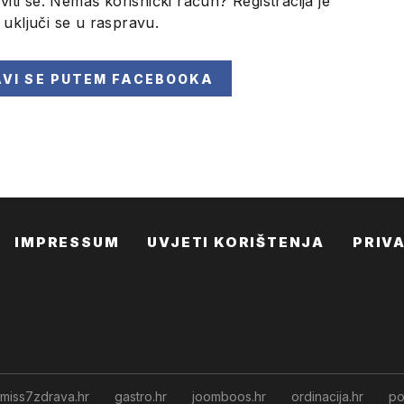
viti se. Nemaš korisnički račun? Registracija je
i uključi se u raspravu.
AVI SE
PUTEM FACEBOOKA
IMPRESSUM
UVJETI KORIŠTENJA
PRIV
miss7zdrava.hr
gastro.hr
joomboos.hr
ordinacija.hr
po