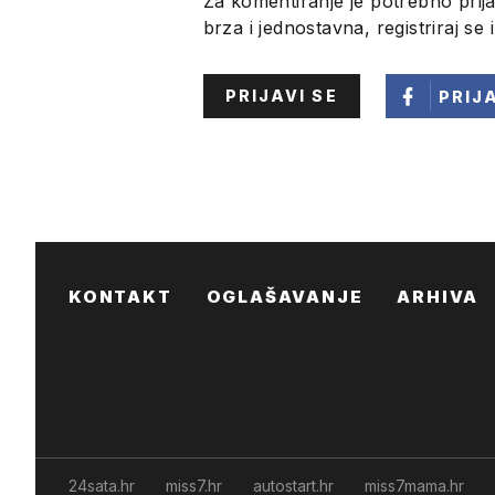
Za komentiranje je potrebno prija
brza i jednostavna, registriraj se 
PRIJAVI SE
PRIJ
KONTAKT
OGLAŠAVANJE
ARHIVA
24sata.hr
miss7.hr
autostart.hr
miss7mama.hr