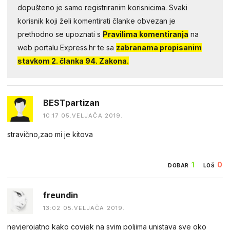
dopušteno je samo registriranim korisnicima. Svaki
korisnik koji želi komentirati članke obvezan je
prethodno se upoznati s
Pravilima komentiranja
na
web portalu Express.hr te sa
zabranama propisanim
stavkom 2. članka 94. Zakona.
BESTpartizan
10:17 05.VELJAČA 2019.
stravično,zao mi je kitova
1
0
DOBAR
LOŠ
freundin
13:02 05.VELJAČA 2019.
nevjerojatno kako covjek na svim poljima unistava sve oko