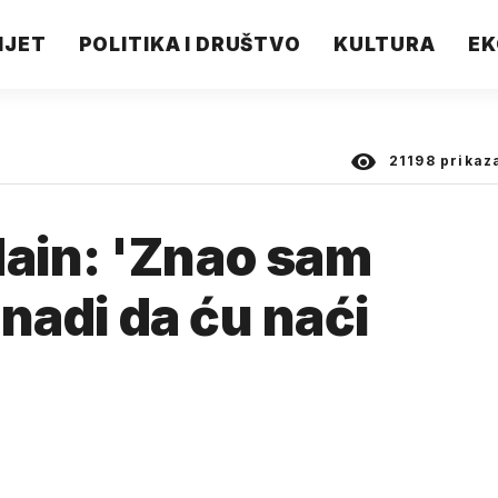
IJET
POLITIKA I DRUŠTVO
KULTURA
EK
21198
prikaz
ain: 'Znao sam
 nadi da ću naći