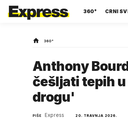
360°
CRNI SV
360°
Anthony Bourd
češljati tepih u
drogu'
Express
PIŠE
20. TRAVNJA 2026.