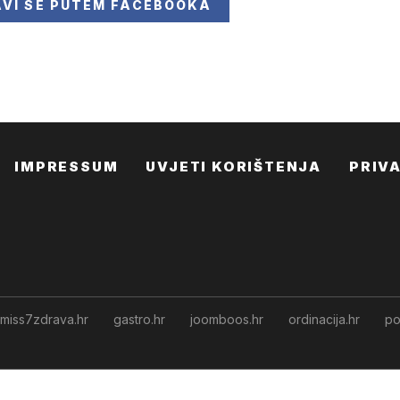
AVI SE
PUTEM FACEBOOKA
IMPRESSUM
UVJETI KORIŠTENJA
PRIV
miss7zdrava.hr
gastro.hr
joomboos.hr
ordinacija.hr
po