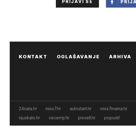
PRIJAVI SE
PRIJ
KONTAKT
OGLAŠAVANJE
ARHIVA
24sata.hr
miss7.hr
autostart.hr
miss7mama.hr
njuskalo.hr
vecernji.hr
pixsell.hr
popusti!