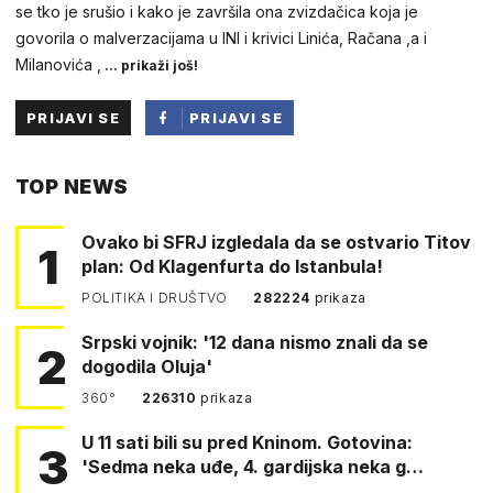
se tko je srušio i kako je završila ona zvizdačica koja je
govorila o malverzacijama u INI i krivici Linića, Račana ,a i
Milanovića ,
... prikaži još!
PRIJAVI SE
PRIJAVI SE
PUTEM
TOP NEWS
FACEBOOKA
Ovako bi SFRJ izgledala da se ostvario Titov
1
plan: Od Klagenfurta do Istanbula!
POLITIKA I DRUŠTVO
282224
prikaza
Srpski vojnik: '12 dana nismo znali da se
2
dogodila Oluja'
360°
226310
prikaza
U 11 sati bili su pred Kninom. Gotovina:
3
'Sedma neka uđe, 4. gardijska neka g…