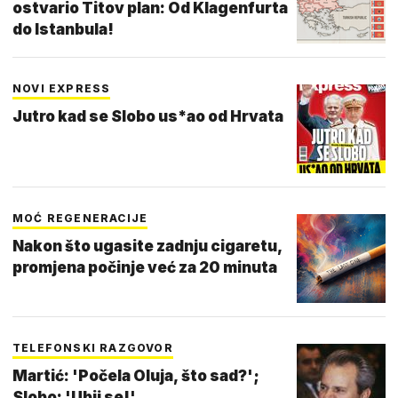
ostvario Titov plan: Od Klagenfurta
do Istanbula!
NOVI EXPRESS
Jutro kad se Slobo us*ao od Hrvata
MOĆ REGENERACIJE
Nakon što ugasite zadnju cigaretu,
promjena počinje već za 20 minuta
TELEFONSKI RAZGOVOR
Martić: 'Počela Oluja, što sad?';
Slobo: 'Ubij se!'