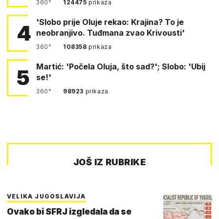
360°
124475
prikaza
'Slobo prije Oluje rekao: Krajina? To je
4
neobranjivo. Tuđmana zvao Krivousti'
360°
108358
prikaza
Martić: 'Počela Oluja, što sad?'; Slobo: 'Ubij
5
se!'
360°
98923
prikaza
JOŠ IZ RUBRIKE
VELIKA JUGOSLAVIJA
Ovako bi SFRJ izgledala da se