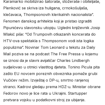
Karamarko mobilizirao šatoraše, stožeraše i obiteljaše,
Plenković se skriva iza huligana, crnokošuljaša,
klečavaca, Thompsonovih klerikalnih nacionalista”.
Fenomen danskog arhitekta koji je pristao izgraditi
Pipunićevu slavonsku utopiju. Ugledni književnik Josip
Mlakić piše: “Od Trumpovih otkazanih koncerata do
HTV-ova spektakla s Thompsonom vodi ista logika
populizma”. Novinar Tom Leonard u tekstu za Daily
Mail poziva se na podcast The Free Pressa u kojemu
se iznosi da je slavni avijatičar Charles Lindbergh
sudjelovao u otmici vlastitog djeteta. Tonino Picula pita
zašto EU novcem poreznih obveznika pomaže grubi
Vučićev režim. Izvještaj o DP-u, smrtno ranjenoj
stranci. Kadrovi gledaju prema HDZ-u. Ministar obrane
Fedorov novo je lice rata u Ukrajini. Startupper
pretvara vojsku u podatkovni stroj za ubijanje.