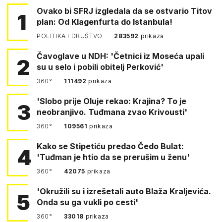
Ovako bi SFRJ izgledala da se ostvario Titov
1
plan: Od Klagenfurta do Istanbula!
POLITIKA I DRUŠTVO
283592
prikaza
Čavoglave u NDH: 'Četnici iz Moseća upali
2
su u selo i pobili obitelj Perković'
360°
111492
prikaza
'Slobo prije Oluje rekao: Krajina? To je
3
neobranjivo. Tuđmana zvao Krivousti'
360°
109561
prikaza
Kako se Stipetiću predao Čedo Bulat:
4
'Tuđman je htio da se prerušim u ženu'
360°
42075
prikaza
'Okružili su i izrešetali auto Blaža Kraljevića.
5
Onda su ga vukli po cesti'
360°
33018
prikaza