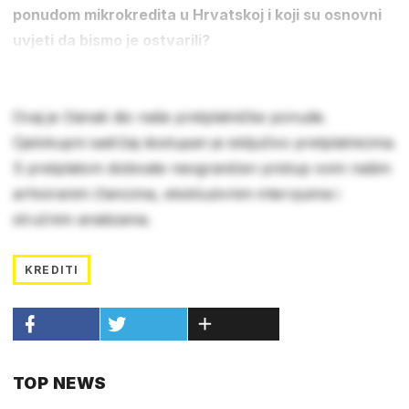
ponudom mikrokredita u Hrvatskoj i koji su osnovni
uvjeti da bismo je ostvarili?
Ovaj je članak dio naše pretplatničke ponude.
Cjelokupni sadržaj dostupan je isključivo pretplatnicima.
S pretplatom dobivate neograničen pristup svim našim
arhiviranim člancima, ekskluzivnim intervjuima i
stručnim analizama.
KREDITI
TOP NEWS