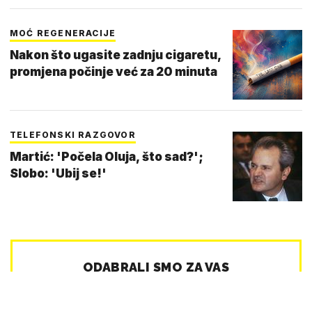
MOĆ REGENERACIJE
Nakon što ugasite zadnju cigaretu,
promjena počinje već za 20 minuta
TELEFONSKI RAZGOVOR
Martić: 'Počela Oluja, što sad?';
Slobo: 'Ubij se!'