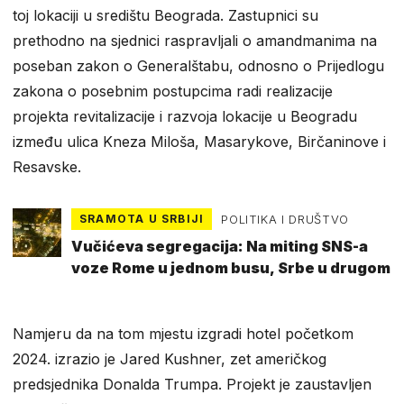
toj lokaciji u središtu Beograda. Zastupnici su
prethodno na sjednici raspravljali o amandmanima na
poseban zakon o Generalštabu, odnosno o Prijedlogu
zakona o posebnim postupcima radi realizacije
projekta revitalizacije i razvoja lokacije u Beogradu
između ulica Kneza Miloša, Masarykove, Birčaninove i
Resavske.
SRAMOTA U SRBIJI
POLITIKA I DRUŠTVO
Vučićeva segregacija: Na miting SNS-a
voze Rome u jednom busu, Srbe u drugom
Namjeru da na tom mjestu izgradi hotel početkom
2024. izrazio je Jared Kushner, zet američkog
predsjednika Donalda Trumpa. Projekt je zaustavljen