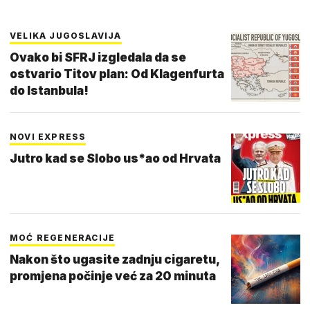
VELIKA JUGOSLAVIJA
Ovako bi SFRJ izgledala da se
ostvario Titov plan: Od Klagenfurta
do Istanbula!
NOVI EXPRESS
Jutro kad se Slobo us*ao od Hrvata
MOĆ REGENERACIJE
Nakon što ugasite zadnju cigaretu,
promjena počinje već za 20 minuta