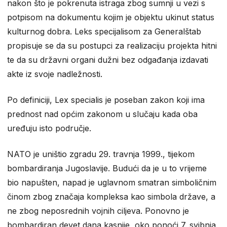
nakon što je pokrenuta istraga zbog sumnji u vezi s
potpisom na dokumentu kojim je objektu ukinut status
kulturnog dobra. Leks specijalisom za Generalštab
propisuje se da su postupci za realizaciju projekta hitni
te da su državni organi dužni bez odgađanja izdavati
akte iz svoje nadležnosti.
Po definiciji, Lex specialis je poseban zakon koji ima
prednost nad općim zakonom u slučaju kada oba
uređuju isto područje.
NATO je uništio zgradu 29. travnja 1999., tijekom
bombardiranja Jugoslavije. Budući da je u to vrijeme
bio napušten, napad je uglavnom smatran simboličnim
činom zbog značaja kompleksa kao simbola države, a
ne zbog neposrednih vojnih ciljeva. Ponovno je
bombardiran devet dana kasnije, oko ponoći 7. svibnja