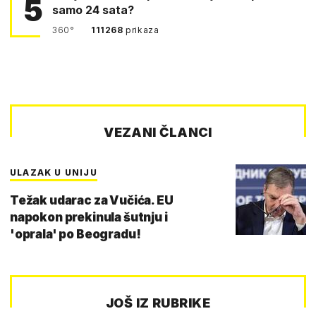
5
samo 24 sata?
360°
111268
prikaza
VEZANI ČLANCI
ULAZAK U UNIJU
Težak udarac za Vučića. EU
napokon prekinula šutnju i
'oprala' po Beogradu!
JOŠ IZ RUBRIKE