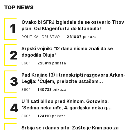
TOP NEWS
FACEBOOKA
Ovako bi SFRJ izgledala da se ostvario Titov
1
plan: Od Klagenfurta do Istanbula!
POLITIKA I DRUŠTVO
281007
prikaza
Srpski vojnik: '12 dana nismo znali da se
2
dogodila Oluja'
360°
225813
prikaza
Pad Krajine (3) i transkripti razgovora Arkan-
3
Legija: 'Čujem, prelazite ustašam…
360°
140733
prikaza
U 11 sati bili su pred Kninom. Gotovina:
4
'Sedma neka uđe, 4. gardijska neka g…
360°
124110
prikaza
Srbija se i danas pita: Zašto je Knin pao za