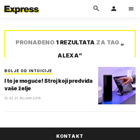
PRONAĐENO
1 REZULTATA
ZA TAG
„
ALEXA
”
BOLJE OD INTUICIJE
I to je moguće! Stroj koji predviđa
vaše želje
15:42 21. RUJAN 2018.
KONTAKT