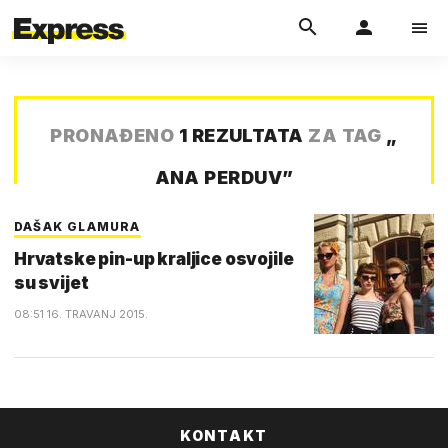
PRONAĐENO
1 REZULTATA
ZA TAG
„
ANA PERDUV
”
DAŠAK GLAMURA
Hrvatske pin-up kraljice osvojile
su svijet
08:51 16. TRAVANJ 2015.
KONTAKT