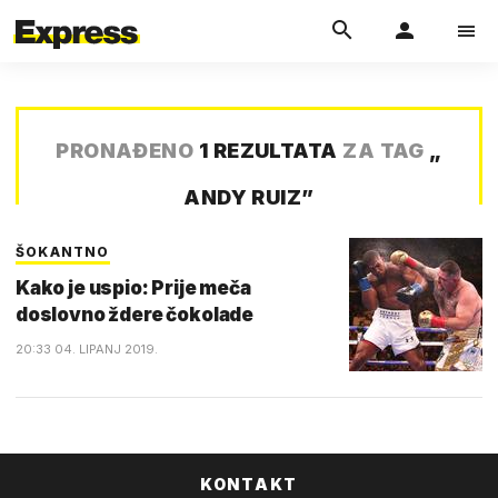
PRONAĐENO
1 REZULTATA
ZA TAG
„
ANDY RUIZ
”
ŠOKANTNO
Kako je uspio: Prije meča
doslovno ždere čokolade
20:33 04. LIPANJ 2019.
KONTAKT