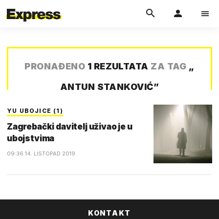
PRONAĐENO
1 REZULTATA
ZA TAG
„
ANTUN STANKOVIĆ
”
YU UBOJICE (1)
Zagrebački davitelj uživao je u
ubojstvima
09:36 14. LISTOPAD 2019.
KONTAKT